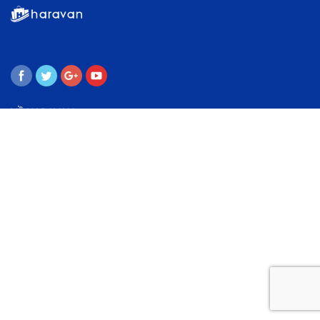
VỀ HARAVAN
Giới thiệu
Liên hệ
Điều khoản dịch vụ
TRỤ SỞ CHÍNH
Tầng 6, Tòa nhà Flemington, 182 Lê Đại Hành, P.15, Q.11, Hồ Chí
Minh.
1900 63 60 99